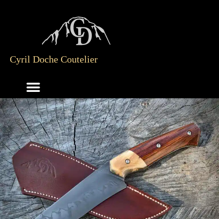
Skip
to
content
Cyril Doche Coutelier