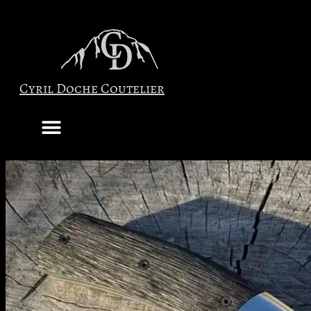
Skip
to
content
Cyril Doche Coutelier